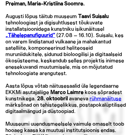
Preiman, Maria-Kristiina Soomre.
Augusti lõpus täitub muuseum
Taavi Suisalu
tehnoloogiast ja digisuhtlusest tõukuvate
installatsioonidega kunstniku isikunäitusel
„Tähelepanufiguurid”
(27.08 – 16.10). Suisalu, kes
on varem lindistanud vulkaane ja mahakantud
satelliite, komponeerinud heliteoseid
muruniidukitele, sidunud bioloogilisi ja digitaalseid
ökosüsteeme, keskendub selles projektis inimese
enesekuvandi muutumisele, mis on mõjutatud
tehnoloogiate arengutest.
Aasta lõpus võtab näitusesaalid üle legendaarne
EKKMi asutajaliige
Marco Laimre
koos sõpradest
kunstnikega.
28. oktoobril
avaneva
rühmanäituse
märksõnad on tehistegelikkus, postapokalüptilised
digitaalmängud ja düstoopiad.
Muuseumi uuendusmeelsele vaimule omaselt toob
hooaeg kaasa ka muutusi institutsioonis endas.