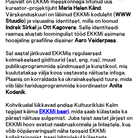
Püsivalt on EKKMi meeskonnaga liitunud uus
kuraator-projektijuht
Maria Helen Känd
.
Värskenduskuuri on läbinud EKKMi koduleht (
WWW
Stuudio
) ja visuaalne identiteet, mille on loonud
Indrek Sirkel
ja
Ott Kagovere
. Selle identiteedi
raames alustab loomingulist tööd EKKMi esimene
hooajaline graafiline disainer
Aaro Veiderpass
.
Sel aastal jätkuvad EKKMis regulaarsed
kolmekeelsed giidituurid (est, eng, rus), muud
publikuprogrammide sündmused ja kunstikool, mis
kuulutatakse välja koos vastavate näituste infoga.
Plaanis on korraldada ka ukrainakeelseid tuure, mida
viib läbi haridusprogrammide koordinaator
Anita
Kodanik
.
Kohvikualal lükkavad endise Kultuuriklubi Kelm
tegijad käima
EKKMi baari
, mida saab külastada ka
pärast näituse sulgemist. Juba teist aastat järjest on
EKKMi hoov avatud naabruskonnale ja linlastele, kus
võib ööpäevaringselt näha teoseid EKKMi
kollektsioonist, baari lahtiolekul külastada