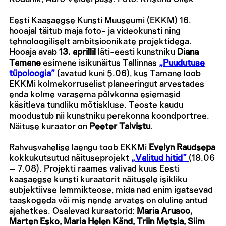
Eesti Kaasaegse Kunsti Muuseumi (EKKM) 16.
hooajal täitub maja foto- ja videokunsti ning
tehnoloogiliselt ambitsioonikate projektidega.
Hooaja avab
13. aprillil
läti-eesti kunstniku
Diana
Tamane
esimene isikunäitus Tallinnas
„Puudutuse
tüpoloogia”
(avatud kuni 5.06), kus Tamane loob
EKKMi kolmekorruselist planeeringut arvestades
enda kolme varasema põlvkonna esiemasid
käsitleva tundliku mõtiskluse. Teoste kaudu
moodustub nii kunstniku perekonna koondportree.
Näituse kuraator on
Peeter Talvistu
.
Rahvusvahelise laengu toob EKKMi
Evelyn Raudsepa
kokkukutsutud näituseprojekt
„
Valitud
hitid
”
(18.06
– 7.08). Projekti raames valivad kuus Eesti
kaasaegse kunsti kuraatorit näitusele isikliku
subjektiivse lemmikteose, mida nad enim igatsevad
taaskogeda või mis nende arvates on oluline antud
ajahetkes. Osalevad kuraatorid:
Maria Arusoo,
Marten Esko, Maria Helen Känd, Triin Metsla, Siim