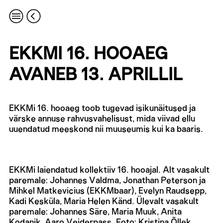
EKKMI 16. HOOAEG
AVANEB 13. APRILLIL
EKKMi 16. hooaeg toob tugevad isikunäitused ja
värske annuse rahvusvahelisust, mida viivad ellu
uuendatud meeskond nii muuseumis kui ka baaris.
EKKMi laiendatud kollektiiv 16. hooajal. Alt vasakult
paremale: Johannes Valdma, Jonathan Peterson ja
Mihkel Matkevicius (EKKMbaar), Evelyn Raudsepp,
Kadi Kesküla, Maria Helen Känd. Ülevalt vasakult
paremale: Johannes Säre, Maria Muuk, Anita
Kodanik, Aaro Veiderpass. Foto: Kristina Õllek