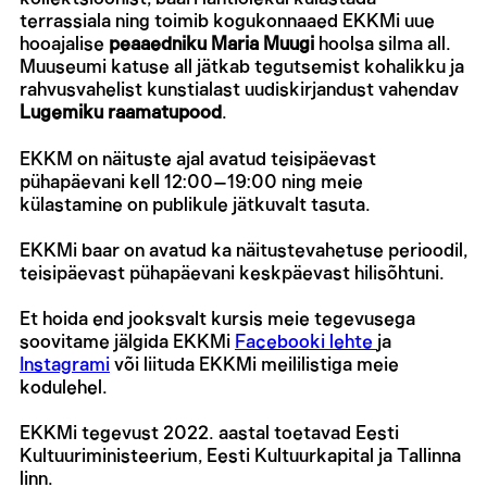
terrassiala ning toimib kogukonnaaed EKKMi uue
hooajalise
peaaedniku Maria Muugi
hoolsa silma all.
Muuseumi katuse all jätkab tegutsemist kohalikku ja
rahvusvahelist kunstialast uudiskirjandust vahendav
Lugemiku raamatupood
.
EKKM on näituste ajal avatud teisipäevast
pühapäevani kell 12:00–19:00 ning meie
külastamine on publikule jätkuvalt tasuta.
EKKMi baar on avatud ka näitustevahetuse perioodil,
teisipäevast pühapäevani keskpäevast hilisõhtuni.
Et hoida end jooksvalt kursis meie tegevusega
soovitame jälgida EKKMi
Facebooki lehte
ja
Instagrami
või liituda EKKMi meililistiga meie
kodulehel.
EKKMi tegevust 2022. aastal toetavad Eesti
Kultuuriministeerium, Eesti Kultuurkapital ja Tallinna
linn.