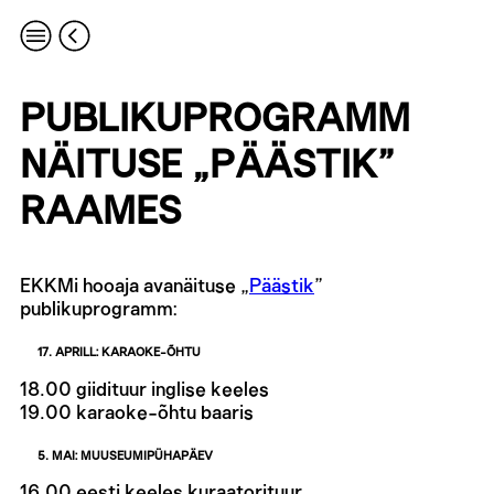
PUBLIKUPROGRAMM
NÄITUSE „PÄÄSTIK”
RAAMES
EKKMi hooaja avanäituse „
Päästik
”
publikuprogramm:
17. APRILL: KARAOKE-ÕHTU
18.00 giidituur inglise keeles
19.00 karaoke-õhtu baaris
5. MAI: MUUSEUMIPÜHAPÄEV
16.00 eesti keeles kuraatorituur