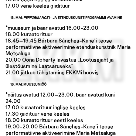
17.00 vene keeles giidituur
13. MAI:
PERFORMANCE
’I- JA ETENDUSKUNSTIPROGRAMMI AVAMINE
*muuseum ja baar avatud 16.00-23.00
18.00 kuraatorituur
18.45–19.45 Bárbara Sánches-Kane’i teose
performatiivne aktiveerimine etenduskunstnik Maria
Metsaluga
20.00 Oona Doherty lavastus „Lootusejaht ja
ülestõusmine Laatsaruseks”
21.00 jätkub tähistamine EKKMi hoovis
18. MAI: MUUSEUMIÖÖ
*näitus avatud 12.00–23.00, baar avatud kuni
24.00
17.00 kuraatorituur inglise keeles
17.30 giidituur vene keeles
18.00 kuraatorituur eesti keeles
19.00-20.00 Bárbara Sánches-Kane’i teose
performatiivne aktiveerimine Maria Metsaluga