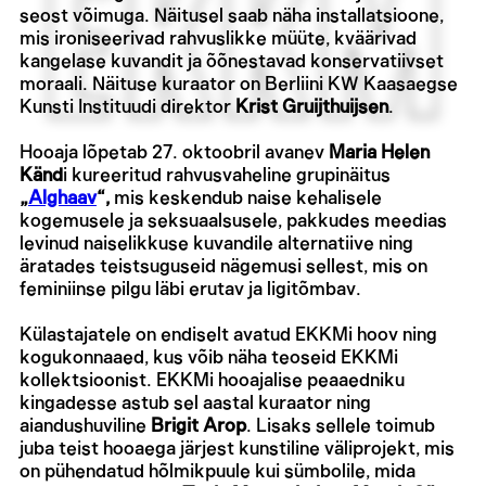
seost võimuga. Näitusel saab näha installatsioone,
mis ironiseerivad rahvuslikke müüte, kväärivad
kangelase kuvandit ja õõnestavad konservatiivset
moraali. Näituse kuraator on Berliini KW Kaasaegse
Kunsti Instituudi direktor
Krist Gruijthuijsen
.
Hooaja lõpetab 27. oktoobril avanev
Maria Helen
Känd
i kureeritud rahvusvaheline grupinäitus
„
Alghaav
“
,
mis keskendub naise kehalisele
kogemusele ja seksuaalsusele, pakkudes meedias
levinud naiselikkuse kuvandile alternatiive ning
äratades teistsuguseid nägemusi sellest, mis on
feminiinse pilgu läbi erutav ja ligitõmbav.
Külastajatele on endiselt avatud EKKMi hoov ning
kogukonnaaed, kus võib näha teoseid EKKMi
kollektsioonist. EKKMi hooajalise peaaedniku
kingadesse astub sel aastal kuraator ning
aiandushuviline
Brigit Arop
. Lisaks sellele toimub
juba teist hooaega järjest kunstiline väliprojekt, mis
on pühendatud hõlmikpuule kui sümbolile, mida