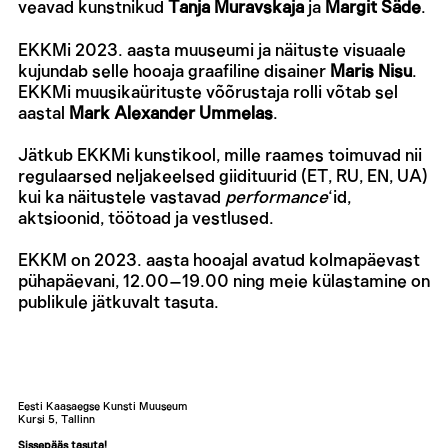
veavad kunstnikud
Tanja Muravskaja
ja
Margit Säde
.
EKKMi 2023. aasta muuseumi ja näituste visuaale
kujundab selle hooaja graafiline disainer
Maris Nisu
.
EKKMi muusikaürituste võõrustaja rolli võtab sel
aastal
Mark Alexander Ummelas
.
Jätkub EKKMi kunstikool, mille raames toimuvad nii
regulaarsed neljakeelsed giidituurid (ET, RU, EN, UA)
kui ka näitustele vastavad
performance
‘id,
aktsioonid, töötoad ja vestlused.
EKKM on 2023. aasta hooajal avatud kolmapäevast
pühapäevani, 12.00–19.00 ning meie külastamine on
publikule jätkuvalt tasuta.
Eesti Kaasaegse Kunsti Muuseum
Kursi 5, Tallinn
Sissepääs tasuta!