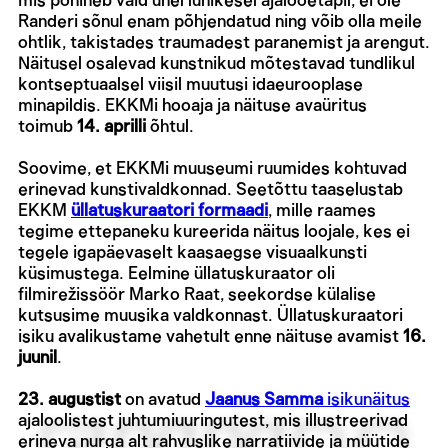
mis põhineb vaid ühel lühikesel ajalooetapil, ei ole
Randeri sõnul enam põhjendatud ning võib olla meile
ohtlik, takistades traumadest paranemist ja arengut.
Näitusel osalevad kunstnikud mõtestavad tundlikul
kontseptuaalsel viisil muutusi idaeurooplase
minapildis. EKKMi hooaja ja näituse avaüritus
toimub
14. aprilli
õhtul.
Soovime, et EKKMi muuseumi ruumides kohtuvad
erinevad kunstivaldkonnad. Seetõttu taaselustab
EKKM
üllatuskuraatori formaadi
, mille raames
tegime ettepaneku kureerida näitus loojale, kes ei
tegele igapäevaselt kaasaegse visuaalkunsti
küsimustega. Eelmine üllatuskuraator oli
filmirežissöör Marko Raat, seekordse külalise
kutsusime muusika valdkonnast. Üllatuskuraatori
isiku avalikustame vahetult enne näituse avamist
16.
juunil
.
23. augustist
on avatud
Jaanus Samma
isikunäitus
ajaloolistest juhtumiuuringutest, mis illustreerivad
erineva nurga alt rahvuslike narratiivide ja müütide