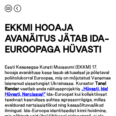
EKKMI HOOAJA
AVANÄITUS JÄTAB IDA-
EUROOPAGA HÜVASTI
Eesti Kaasaegse Kunsti Muuseumi (EKKM) 17.
hooaja avanäituse kese lasub aktuaalsel ja põletaval
poliitolukorral Euroopas, mis on mõjutatud Venemaa
laienenud sissetungist Ukrainasse. Kuraator
Tanel
Rander
vaatleb enda näituseprojektis
„Hüvasti, Ida!
Hüvasti, Narcissus!“
Ida-Euroopat kui kollektiivset
teadvust keerulises suhtes agressorriigiga, milles
avalduvad nartsissistlikud ning kaassõltuvuslikud
ilmingud. Ida-Euroopa identiteedist kinni hoidmine,