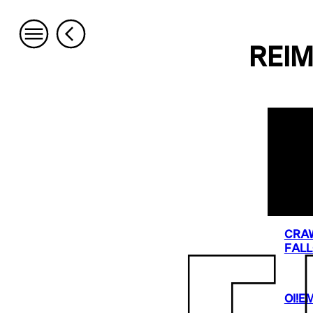
REI
CRA
FAL
OI!E