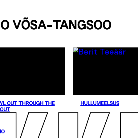
MO VÕSA-TANGSOO
WL OUT THROUGH THE
HULLUMEELSUS
LOUT
MO