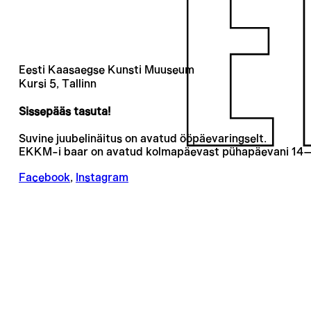
Eesti Kaasaegse Kunsti Muuseum
Kursi 5, Tallinn
Sissepääs tasuta!
Suvine juubelinäitus on avatud ööpäevaringselt.
EKKM-i baar on avatud kolmapäevast pühapäevani 14
Facebook
,
Instagram