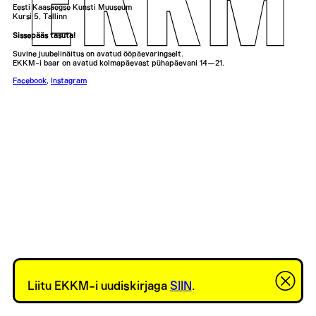
Eesti Kaasaegse Kunsti Muuseum
Kursi 5, Tallinn
Sissepääs tasuta!
Suvine juubelinäitus on avatud ööpäevaringselt.
EKKM-i baar on avatud kolmapäevast pühapäevani 14—21.
Facebook
,
Instagram
Liitu EKKM-i uudiskirjaga
SIIN
.