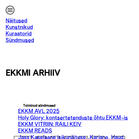
Näitused
Kunstnikud
Kuraatorid
Sündmused
EKKMI ARHIIV
Toiminud sündmused
EKKM AVL 2025
Holy Glory: kontsertetenduste õhtu EKKM-is
EKKM VITRIIN: RAILI KEIV
EKKM READS
Jass Kaselaane isikunäituse „Karjane. Haud.