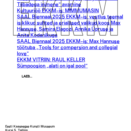
Tiibadega inimene“ avamine
Kultuuriöö EKKM-is: MIMMUMASIN
SAAL Biennaal 2025 EKKM-is: vestlus teemal
isiklikud suhted ja erialased valikud koos Max
Hannuse, Samira Elagozi, Annika Üpruse ja
Anita Kodanikuga
SAAL Biennaal 2025 EKKM-is: Max Hannuse
töötuba „Tools for compersion and collegial
love“
EKKM VITRIIN: RAUL KELLER
Sümpoosion „alati on igal pool“
LAEB...
Eesti Kaasaegse Kunsti Muuseum
Kursi 5, Tallinn