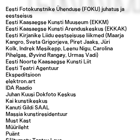
Eesti Fotokunstnike Ühenduse (FOKU) juhatus ja
eestseisus
Eesti Kaasaegse Kunsti Muuseum (EKKM)
Eesti Kaasaegse Kunsti Arenduskeskus (EKKAK)
Eesti Kirjanike Liidu eestseisuse liikmed (Maarja
Kangro, Sveta Grigorjeva, Piret Jaaks, Jüri
Kolk, Indrek Mesikepp, Leenu Nigu, Carolina
Pihelgas, Øyvind Rangøy, Urmas Vadi)
Eesti Noorte Kaasaegse Kunsti Liit
Eesti Teatri Agentuur
Ekspeditsioon
elektron.art
IDA Raadio
Juhan Kuusi Dokfoto Keskus
Kai kunstikeskus
Kanuti Gildi SAAL
Massia kunstiresidentuur
Must Kast
Müürileht
Puänt