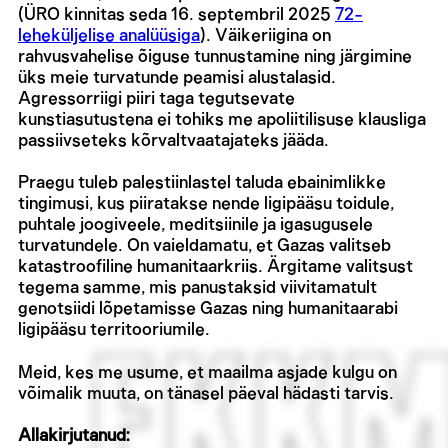
(ÜRO kinnitas seda 16. septembril 2025
72-
leheküljelise analüüsiga
). Väikeriigina on
rahvusvahelise õiguse tunnustamine ning järgimine
üks meie turvatunde peamisi alustalasid.
Agressorriigi piiri taga tegutsevate
kunstiasutustena ei tohiks me apoliitilisuse klausliga
passiivseteks kõrvaltvaatajateks jääda.
Praegu tuleb palestiinlastel taluda ebainimlikke
tingimusi, kus piiratakse nende ligipääsu toidule,
puhtale joogiveele, meditsiinile ja igasugusele
turvatundele. On vaieldamatu, et Gazas valitseb
katastroofiline humanitaarkriis. Ärgitame valitsust
tegema samme, mis panustaksid viivitamatult
genotsiidi lõpetamisse Gazas ning humanitaarabi
ligipääsu territooriumile.
Meid, kes me usume, et maailma asjade kulgu on
võimalik muuta, on tänasel päeval hädasti tarvis.
Allakirjutanud: