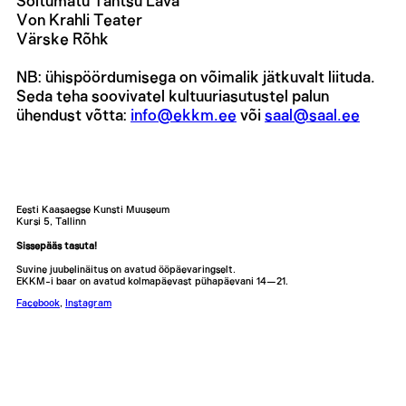
Sõltumatu Tantsu Lava
Von Krahli Teater
Värske Rõhk
NB: ühispöördumisega on võimalik jätkuvalt liituda.
Seda teha soovivatel kultuuriasutustel palun
ühendust võtta:
info@ekkm.ee
või
saal@saal.ee
Eesti Kaasaegse Kunsti Muuseum
Kursi 5, Tallinn
Sissepääs tasuta!
Suvine juubelinäitus on avatud ööpäevaringselt.
EKKM-i baar on avatud kolmapäevast pühapäevani 14—21.
Facebook
,
Instagram