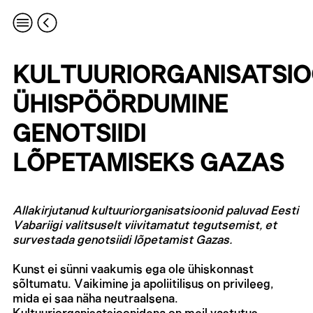
KULTUURIORGANISATSIO
ÜHISPÖÖRDUMINE
GENOTSIIDI
LÕPETAMISEKS GAZAS
Allakirjutanud kultuuriorganisatsioonid paluvad Eesti
Vabariigi valitsuselt viivitamatut
tegutsemist, et
survestada genotsiidi lõpetamist Gazas.
Kunst ei sünni vaakumis ega ole ühiskonnast
sõltumatu. Vaikimine ja apoliitilisus on privileeg,
mida ei saa näha neutraalsena.