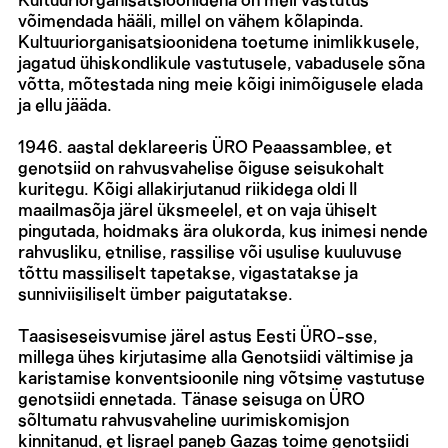
Kultuuriorganisatsioonidena on meil vastutus
võimendada hääli, millel on vähem kõlapinda.
Kultuuriorganisatsioonidena toetume inimlikkusele,
jagatud ühiskondlikule vastutusele, vabadusele sõna
võtta, mõtestada ning meie kõigi inimõigusele elada
ja ellu jääda.
1946. aastal deklareeris ÜRO Peaassamblee, et
genotsiid on rahvusvahelise õiguse seisukohalt
kuritegu. Kõigi allakirjutanud riikidega oldi II
maailmasõja järel üksmeelel, et on vaja ühiselt
pingutada, hoidmaks ära olukorda, kus inimesi nende
rahvusliku, etnilise, rassilise või usulise kuuluvuse
tõttu massiliselt tapetakse, vigastatakse ja
sunniviisiliselt ümber paigutatakse.
Taasiseseisvumise järel astus Eesti ÜRO-sse,
millega ühes kirjutasime alla Genotsiidi vältimise ja
karistamise konventsioonile ning võtsime vastutuse
genotsiidi ennetada. Tänase seisuga on ÜRO
sõltumatu rahvusvaheline uurimiskomisjon
kinnitanud, et Iisrael paneb Gazas toime genotsiidi