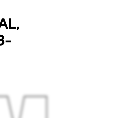
AL,
3-