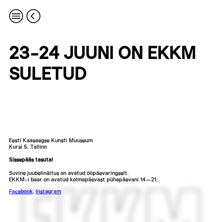
23-24 JUUNI ON EKKM
SULETUD
Eesti Kaasaegse Kunsti Muuseum
Kursi 5, Tallinn
Sissepääs tasuta!
Suvine juubelinäitus on avatud ööpäevaringselt.
EKKM-i baar on avatud kolmapäevast pühapäevani 14—21.
Facebook
,
Instagram