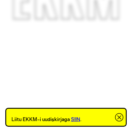
Liitu EKKM-i uudiskirjaga
SIIN
.