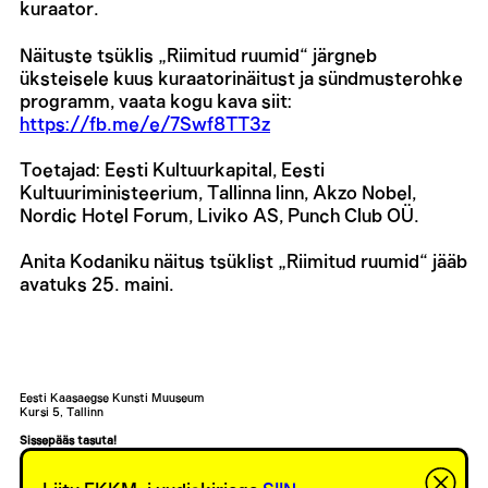
kuraator.
Näituste tsüklis „Riimitud ruumid“ järgneb
üksteisele kuus kuraatorinäitust ja sündmusterohke
programm, vaata kogu kava siit:
https://fb.me/e/7Swf8TT3z
Toetajad: Eesti Kultuurkapital, Eesti
Kultuuriministeerium, Tallinna linn, Akzo Nobel,
Nordic Hotel Forum, Liviko AS, Punch Club OÜ.
Anita Kodaniku näitus tsüklist „Riimitud ruumid“ jääb
avatuks 25. maini.
Eesti Kaasaegse Kunsti Muuseum
Kursi 5, Tallinn
Sissepääs tasuta!
Suvine juubelinäitus on avatud ööpäevaringselt.
EKKM-i baar on avatud kolmapäevast pühapäevani 14—21.