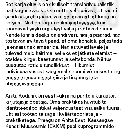
Rotikarja eluviis on sisuliselt transindividualistlik –
nad kogunevad kokku mitte sellepärast, et nad ei
suuda üksi ellu jääda, vaid sellepärast, et koos on
lihtsam. Nad on tõrjutud ilmajäetusesse, kuid
roomavad siiski urgudest välja ja võtavad ruumi.
Nende kinnisideeks on endi veri, higi ja pisarad, nad
tõstavad irvitavalt pead, et oma kohalolu paljastada
ja ennast deklameerida. Nad astuvad lavale ja
tulevad meid häirima, selleks et jätkata elamist –
otsides kirge, kaastunnet ja seltskonda. Näitus
puudutab rotielu tundlikkust – liikumist
individuaalsusest kaugemale, ruumi võtmisest ning
enese etendamisest siira ja tingimusteta
obsessiivsusega.
Anita Kodanik on eesti-ukraina päritolu kuraator,
kirjutaja ja õpetaja. Oma praktikas huvitub ta
identiteedi(poliitika) väljendustest visuaalkultuuris.
Ühtlasi töötab ta sageli kväärteooriate ja -
praktikatega. Praegu on Anita Eesti Kaasaegse
Kunsti Muuseumis (EKKM) publikuprogrammide