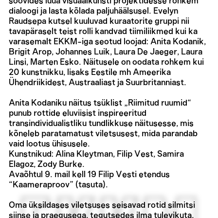
soovides luua visuaalkunsti projektidesse rohkem
dialoogi ja lasta kõlada paljuhäälsusel. Evelyn
Raudsepa kutsel kuuluvad kuraatorite gruppi nii
tavapäraselt teist rolli kandvad tiimiliikmed kui ka
varasemalt EKKM-iga seotud loojad: Anita Kodanik,
Brigit Arop, Johannes Luik, Laura De Jaeger, Laura
Linsi, Marten Esko. Näitusele on oodata rohkem kui
20 kunstnikku, lisaks Eestile mh Ameerika
Ühendriikidest, Austraaliast ja Suurbritanniast.
Anita Kodaniku näitus tsüklist „Riimitud ruumid“
punub rottide eluviisist inspireeritud
transindividualistliku tundlikkuse näitusesse, mis
kõneleb paratamatust viletsusest, mida parandab
vaid lootus ühisusele.
Kunstnikud: Alina Kleytman, Filip Vest, Samira
Elagoz, Zody Burke.
Avaõhtul 9. mail kell 19 Filip Vesti etendus
“Kaameraproov” (tasuta).
Oma üksildases viletsuses seisavad rotid silmitsi
siinse ja praegusega, tegutsedes ilma tulevikuta.