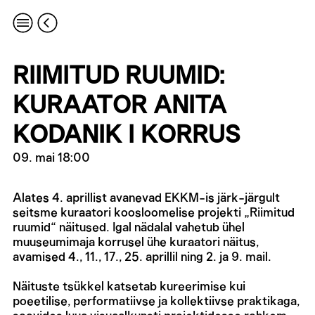
RIIMITUD RUUMID:
KURAATOR ANITA
KODANIK I KORRUS
09. mai 18:00
Alates 4. aprillist avanevad EKKM-is järk-järgult
seitsme kuraatori koosloomelise projekti „Riimitud
ruumid“ näitused. Igal nädalal vahetub ühel
muuseumimaja korrusel ühe kuraatori näitus,
avamised 4., 11., 17., 25. aprillil ning 2. ja 9. mail.
Näituste tsükkel katsetab kureerimise kui
poeetilise, performatiivse ja kollektiivse praktikaga,