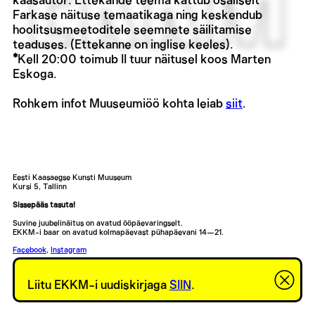
kaasautor. Ettekande teema kattub osaliselt
Farkase näituse temaatikaga ning keskendub
hoolitsusmeetoditele seemnete säilitamise
teaduses. (Ettekanne on inglise keeles).
*
Kell 20:00 toimub II tuur näitusel koos Marten
Eskoga.
Rohkem infot Muuseumiöö kohta leiab
siit
.
Eesti Kaasaegse Kunsti Muuseum
Kursi 5, Tallinn
Sissepääs tasuta!
Suvine juubelinäitus on avatud ööpäevaringselt.
EKKM-i baar on avatud kolmapäevast pühapäevani 14—21.
Facebook
,
Instagram
Liitu EKKM-i uudiskirjaga
SIIN
.