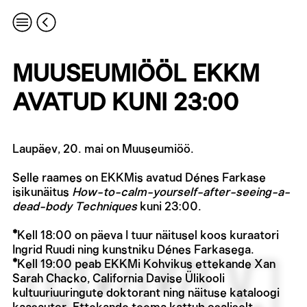
MUUSEUMIÖÖL EKKM
AVATUD KUNI 23:00
Laupäev, 20. mai on Muuseumiöö.
Selle raames on EKKMis avatud Dénes Farkase
isikunäitus
How-to-calm-yourself-after-seeing-a-
dead-body Techniques
kuni 23:00.
*
Kell 18:00 on päeva I tuur näitusel koos kuraatori
Ingrid Ruudi ning kunstniku Dénes Farkasega.
*
Kell 19:00 peab EKKMi Kohvikus ettekande Xan
Sarah Chacko, California Davise Ülikooli
kultuuriuuringute doktorant ning näituse kataloogi