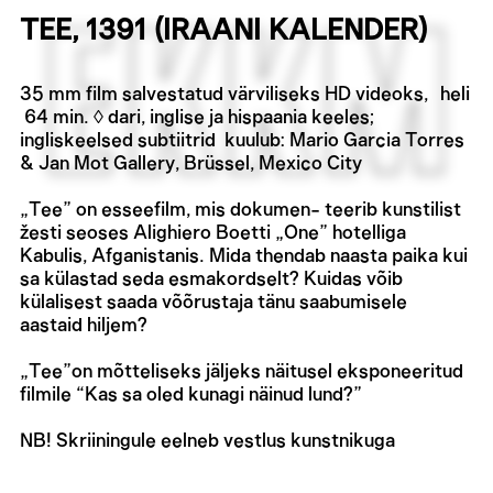
TEE, 1391 (IRAANI KALENDER)
35 mm film salvestatud värviliseks HD videoks, heli
64 min. ◊ dari, inglise ja hispaania keeles;
ingliskeelsed subtiitrid kuulub: Mario Garcia Torres
& Jan Mot Gallery, Brüssel, Mexico City
„Tee” on esseefilm, mis dokumen- teerib kunstilist
žesti seoses Alighiero Boetti „One” hotelliga
Kabulis, Afganistanis. Mida thendab naasta paika kui
sa külastad seda esmakordselt? Kuidas võib
külalisest saada võõrustaja tänu saabumisele
aastaid hiljem?
„Tee”on mõtteliseks jäljeks näitusel eksponeeritud
filmile “Kas sa oled kunagi näinud lund?”
NB! Skriiningule eelneb vestlus kunstnikuga