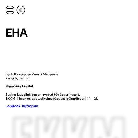
EHA
Eesti Kaasaegse Kunsti Muuseum
Kursi 5, Tallinn
Sissepääs tasuta!
Suvine juubelinäitus on avatud ööpäevaringselt.
EKKM-i baar on avatud kolmapäevast pühapäevani 14—21.
Facebook
,
Instagram