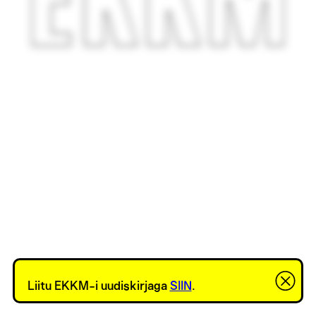
Liitu EKKM-i uudiskirjaga
SIIN
.