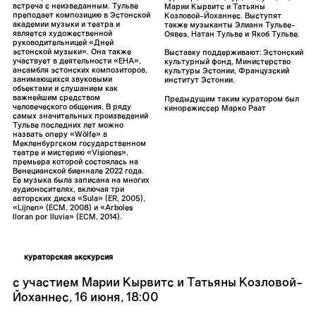
встреча с неизведанным. Тульве
Марии Кырвитс и Татьяны
преподает композицию в Эстонской
Козловой-Йоханнес. Выступят
академии музыки и театра и
также музыканты Элианн Тульве-
является художественной
Оявеэ, Натан Тульве и Якоб Тульве.
руководительницей «Дней
эстонской музыки». Она также
Выставку поддерживают: Эстонский
участвует в деятельности «EHA»,
культурный фонд, Министерство
ансамбля эстонских композиторов,
культуры Эстонии, Французский
занимающихся звуковыми
институт Эстонии.
объектами и слушанием как
важнейшим средством
Предыдущим таким куратором был
человеческого общения. В ряду
кинорежиссер Марко Раат
самых значительных произведений
Тульве последних лет можно
назвать оперу «Wölfe» в
Мекленбургском государственном
театре и мистерию «Visiones»,
премьера которой состоялась на
Венецианской биеннале 2022 года.
Ее музыка была записана на многих
аудионосителях, включая три
авторских диска «Sula» (ER, 2005),
«Lijnen» (ECM, 2008) и «Arboles
lloran por lluvia» (ECM, 2014).
кураторская экскурсия
с участием Марии Кырвитс и Татьяны Козловой-
Йоханнес
,
16 июня, 18:00