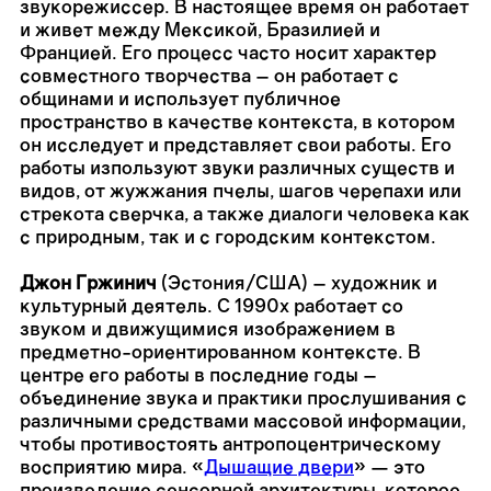
звукорежиссер. В настоящее время он работает
и живет между Мексикой, Бразилией и
Францией. Его процесс часто носит характер
совместного творчества – он работает с
общинами и использует публичное
пространство в качестве контекста, в котором
он исследует и представляет свои работы. Его
работы изпользуют звуки различных существ и
видов, от жужжания пчелы, шагов черепахи или
стрекота сверчка, а также диалоги человека как
с природным, так и с городским контекстом.
Джон Гржинич
(Эстония/США) – художник и
культурный деятель. С 1990х работает со
звуком и движущимися изображением в
предметно-ориентированном контексте. В
центре его работы в последние годы –
объединение звука и практики прослушивания с
различными средствами массовой информации,
чтобы противостоять антропоцентрическому
восприятию мира.
«
Дышащие двери
» — это
произведение сенсорной архитектуры, которое