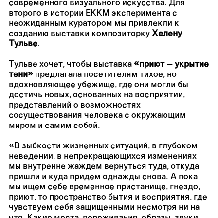
современного визуального искусства. Для
второго в истории
EKKM
эксперимента с
неожиданным куратором мы привлекли к
созданию выставки композиторку
Хелену
Тульве
.
Тульве хочет, чтобы выставка
«приют – укрытие
тени»
предлагала посетителям тихое, но
вдохновляющее убежище, где они могли бы
достичь новых, основанных на восприятии,
представлений о возможностях
сосуществования человека с окружающим
миром и самим собой.
«В зыбкости жизненных ситуаций, в глубоком
неведении, в непрекращающихся изменениях
мы внутренне жаждем вернуться туда, откуда
пришли и куда придем однажды снова. А пока
мы ищем себе временное пристанище, гнездо,
приют, то пространство бытия и восприятия, где
чувствуем себя защищенными несмотря ни на
что. Какие места, переживания, образы, звуки