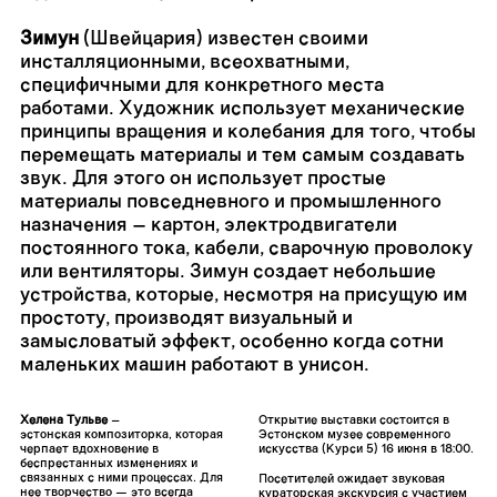
Зимун
(Швейцария) известен своими
инсталляционными, всеохватными,
специфичными для конкретного места
работами. Художник использует механические
принципы вращения и колебания для того, чтобы
перемещать материалы и тем самым создавать
звук. Для этого он использует простые
материалы повседневного и промышленного
назначения – картон, электродвигатели
постоянного тока, кабели, сварочную проволоку
или вентиляторы. Зимун создает небольшие
устройства, которые, несмотря на присущую им
простоту, производят визуальный и
замысловатый эффект, особенно когда сотни
маленьких машин работают в унисон.
Хелена Тульве
–
Открытие выставки состоится в
эстонская композиторка, которая
Эстонском музее современного
черпает вдохновение в
искусства (Курси 5) 16 июня в 18:00.
беспрестанных изменениях и
связанных с ними процессах. Для
Посетителей ожидает звуковая
нее творчество — это всегда
кураторская экскурсия с участием