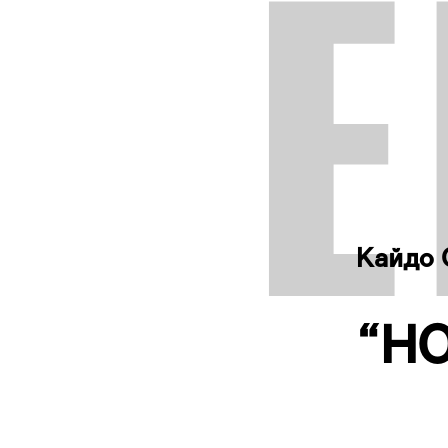
Кайдо 
“Н