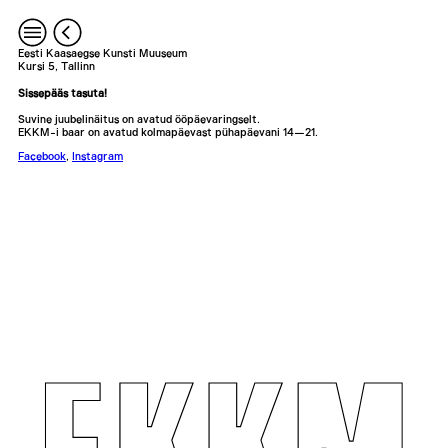
Eesti Kaasaegse Kunsti Muuseum
Kursi 5, Tallinn
Sissepääs tasuta!
Suvine juubelinäitus on avatud ööpäevaringselt.
EKKM-i baar on avatud kolmapäevast pühapäevani 14—21.
Facebook
,
Instagram