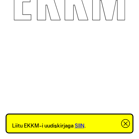
Liitu EKKM-i uudiskirjaga
SIIN
.