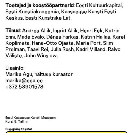
Toetajad ja koostööpartnerid
: Eesti Kultuurkapital,
Eesti Kunstiakadeemia, Kaasaegse Kunsti Eesti
Keskus, Eesti Kunstnike Liit.
Tänud:
Andres Allik, Ingrid Allik, Henri Eek, Katrin
Enni, Made Evalo, Dénes Farkas, Katrin Hallas, Karel
Koplimets, Hans-Otto Ojaste, Maria Port, Siim
Preiman, Taavi Rei, Julia Rush, Kadri Villand, Raivo
Väliste, John Winslow.
Lisainfo:
Marika Agu, näituse kuraator
marika@cca.ee
+372 53901578
Eesti Kaasaegse Kunsti Muuseum
Kursi 5, Tallinn
Sissepääs tasuta!