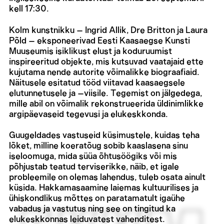
kell 17:30.
Kolm kunstnikku – Ingrid Allik, Dre Britton ja Laura
Põld – eksponeerivad Eesti Kaasaegse Kunsti
Muuseumis isiklikust elust ja koduruumist
inspireeritud objekte, mis kutsuvad vaatajaid ette
kujutama nende autorite võimalikke biograafiaid.
Näitusele esitatud tööd viitavad kaasaegsele
elutunnetusele ja –viisile. Tegemist on jälgedega,
mille abil on võimalik rekonstrueerida üldinimlikke
argipäevaseid tegevusi ja elukeskkonda.
Guugeldades vastuseid küsimustele, kuidas teha
lõket, milline koeratõug sobib kaaslasena sinu
iseloomuga, mida süüa õhtusöögiks või mis
põhjustab teatud terviserikke, näib, et igale
probleemile on olemas lahendus, tuleb osata ainult
küsida. Hakkamasaamine laiemas kultuurilises ja
ühiskondlikus mõttes on paratamatult igaühe
vabadus ja vastutus ning see on tingitud ka
elukeskkonnas leiduvatest vahenditest.