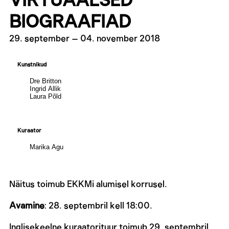
VIRTUAALSED
BIOGRAAFIAD
29. september
–
04. november 2018
Kunstnikud
Dre Britton
Ingrid Allik
Laura Põld
Kuraator
Marika Agu
Näitus toimub EKKMi alumisel korrusel.
Avamine
: 28. septembril kell 18:00.
Inglisekeelne kuraatorituur toimub 29. septembril