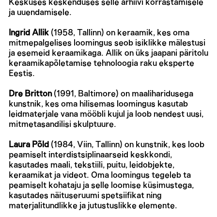
Keskuses keskenduses selle arhiivi korrastamisele
ja uuendamisele.
Ingrid Allik
(1958, Tallinn) on keraamik, kes oma
mitmepalgelises loomingus seob isiklikke mälestusi
ja esemeid keraamikaga. Allik on üks jaapani päritolu
keraamikapõletamise tehnoloogia raku eksperte
Eestis.
Dre Britton
(1991, Baltimore) on maaliharidusega
kunstnik, kes oma hilisemas loomingus kasutab
leidmaterjale vana mööbli kujul ja loob nendest uusi,
mitmetasandilisi skulptuure.
Laura Põld
(1984, Viin, Tallinn) on kunstnik, kes loob
peamiselt interdistsiplinaarseid keskkondi,
kasutades maali, tekstiili, puitu, leidobjekte,
keraamikat ja videot. Oma loomingus tegeleb ta
peamiselt kohataju ja selle loomise küsimustega,
kasutades näituseruumi spetsiifikat ning
materjalitundlikke ja jutustuslikke elemente.