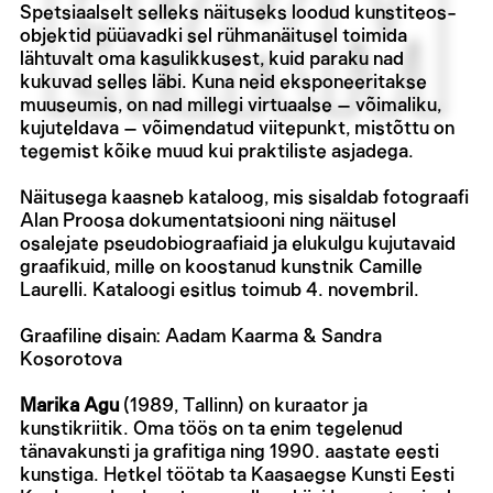
Spetsiaalselt selleks näituseks loodud kunstiteos-
objektid püüavadki sel rühmanäitusel toimida
lähtuvalt oma kasulikkusest, kuid paraku nad
kukuvad selles läbi. Kuna neid eksponeeritakse
muuseumis, on nad millegi virtuaalse – võimaliku,
kujuteldava – võimendatud viitepunkt, mistõttu on
tegemist kõike muud kui praktiliste asjadega.
Näitusega kaasneb kataloog, mis sisaldab fotograafi
Alan Proosa dokumentatsiooni ning näitusel
osalejate pseudobiograafiaid ja elukulgu kujutavaid
graafikuid, mille on koostanud kunstnik Camille
Laurelli. Kataloogi esitlus toimub 4. novembril.
Graafiline disain: Aadam Kaarma & Sandra
Kosorotova
Marika Agu
(1989, Tallinn) on kuraator ja
kunstikriitik. Oma töös on ta enim tegelenud
tänavakunsti ja grafitiga ning 1990. aastate eesti
kunstiga. Hetkel töötab ta Kaasaegse Kunsti Eesti