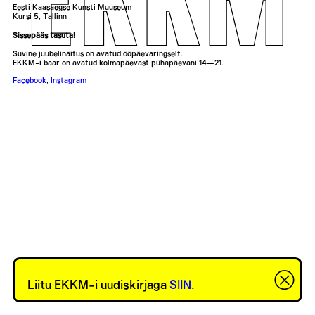
Eesti Kaasaegse Kunsti Muuseum
Kursi 5, Tallinn
Sissepääs tasuta!
Suvine juubelinäitus on avatud ööpäevaringselt.
EKKM-i baar on avatud kolmapäevast pühapäevani 14—21.
Facebook
,
Instagram
Liitu EKKM-i uudiskirjaga
SIIN
.