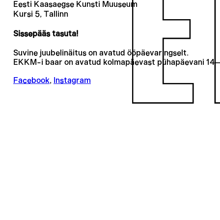
Eesti Kaasaegse Kunsti Muuseum
Kursi 5, Tallinn
Sissepääs tasuta!
Suvine juubelinäitus on avatud ööpäevaringselt.
EKKM-i baar on avatud kolmapäevast pühapäevani 14
Facebook
,
Instagram