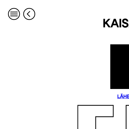
KAI
LÄH