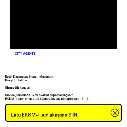
CITY AGENTS
Eesti Kaasaegse Kunsti Muuseum
Kursi 5, Tallinn
Sissepääs tasuta!
Suvine juubelinäitus on avatud ööpäevaringselt.
EKKM-i baar on avatud kolmapäevast pühapäevani 14—21.
Facebook
,
Instagram
Liitu EKKM-i uudiskirjaga
SIIN
.