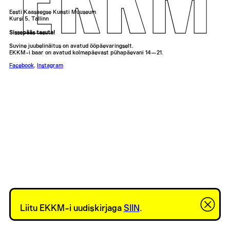
Eesti Kaasaegse Kunsti Muuseum
Kursi 5, Tallinn
Sissepääs tasuta!
Suvine juubelinäitus on avatud ööpäevaringselt.
EKKM-i baar on avatud kolmapäevast pühapäevani 14—21.
Facebook
,
Instagram
Liitu EKKM-i uudiskirjaga
SIIN
.