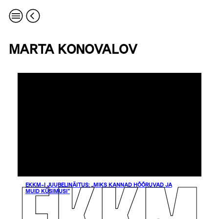
MARTA KONOVALOV
EKKM-I JUUBELINÄITUS: „MIKS KANNAD HÕÕRUVAD JA
MUID KÜSIMUSI“