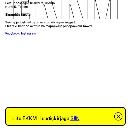
Eesti Kaasaegse Kunsti Muuseum
Kursi 5, Tallinn
Sissepääs tasuta!
Suvine juubelinäitus on avatud ööpäevaringselt.
EKKM-i baar on avatud kolmapäevast pühapäevani 14—21.
Facebook
,
Instagram
Liitu EKKM-i uudiskirjaga
SIIN
.