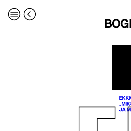
BOG
EKKM
„MI
JA M