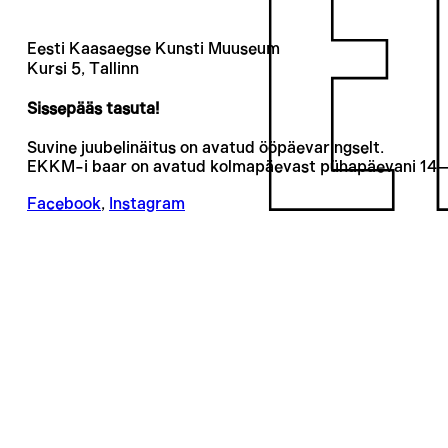
Eesti Kaasaegse Kunsti Muuseum
Kursi 5, Tallinn
Sissepääs tasuta!
Suvine juubelinäitus on avatud ööpäevaringselt.
EKKM-i baar on avatud kolmapäevast pühapäevani 14
Facebook
,
Instagram