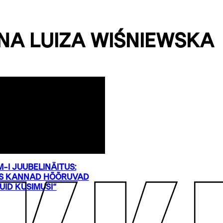
NA LUIZA WIŚNIEWSKA
-I JUUBELINÄITUS:
KS KANNAD HÕÕRUVAD
UID KÜSIMUSI“