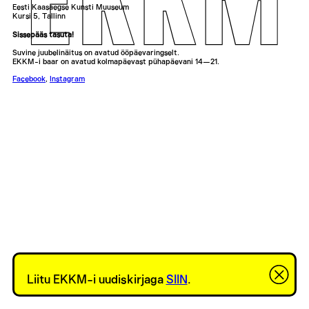
Eesti Kaasaegse Kunsti Muuseum
Kursi 5, Tallinn
Sissepääs tasuta!
Suvine juubelinäitus on avatud ööpäevaringselt.
EKKM-i baar on avatud kolmapäevast pühapäevani 14—21.
Facebook
,
Instagram
Liitu EKKM-i uudiskirjaga
SIIN
.