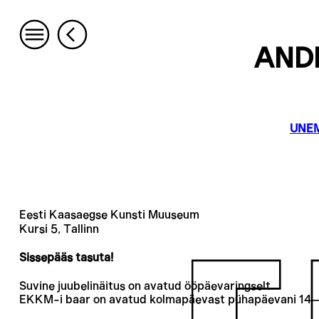
AND
UNE
Eesti Kaasaegse Kunsti Muuseum
Kursi 5, Tallinn
Sissepääs tasuta!
Suvine juubelinäitus on avatud ööpäevaringselt.
EKKM-i baar on avatud kolmapäevast pühapäevani 14