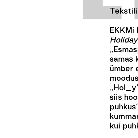
Tekstili
EKKMi k
Holiday
„Esmas
samas k
ümber e
moodus
„Hol_y“
siis ho
puhkus“
kummar
kui puh