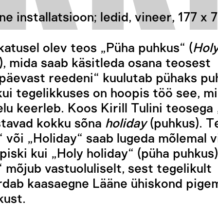
ne installatsioon; ledid, vineer, 177 x
atusel olev teos „Püha puhkus“ (
Hol
), mida saab käsitleda osana teosest
päevast reedeni“ kuulutab pühaks pu
ui tegelikkuses on hoopis töö see, mi
lu keerleb. Koos Kirill Tulini teosega
tavad kokku sõna
holiday
(puhkus). T
 või „Holiday“ saab lugeda mõlemal vii
opiski kui „Holy holiday“ (püha puhkus
 mõjub vastuoluliselt, sest tegelikult
dab kaasaegne Lääne ühiskond pige
kust.