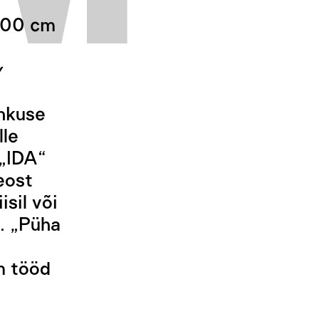
 700 cm
y
hkuse
lle
 „IDA“
eost
sil või
). „Püha
m tööd