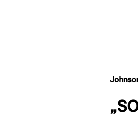
Johnson
„S