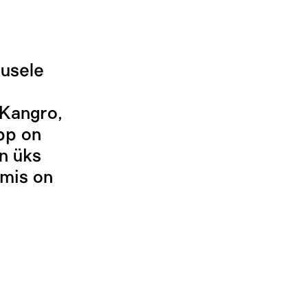
tusele
 Kangro,
pp on
n üks
 mis on