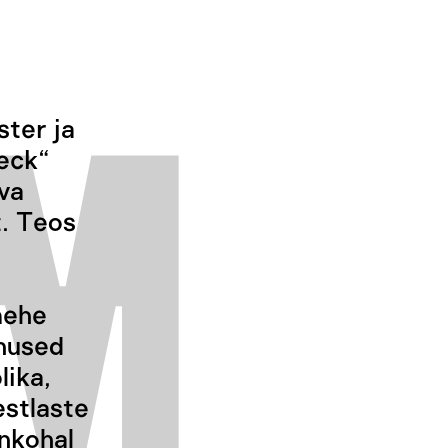
ter ja
heck“
va
t. Teos
mehe
nnused
lika,
estlaste
inkohal