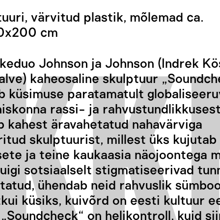
tuuri, värvitud plastik, mõlemad ca.
0x200 cm
keduo Johnson ja Johnson (Indrek Kös
alve) kaheosaline skulptuur „Soundc
b küsimuse paratamatult globaliseeru
hiskonna rassi- ja rahvustundlikkuses
 kahest äravahetatud nahavärviga
ritud skulptuurist, millest üks kujutab
sete ja teine kaukaasia näojoontega 
uigi sotsiaalselt stigmatiseerivad tu
tatud, ühendab neid rahvuslik sümboo
tkui küsiks, kuivõrd on eesti kultuur e
„Soundcheck“ on helikontroll, kuid si