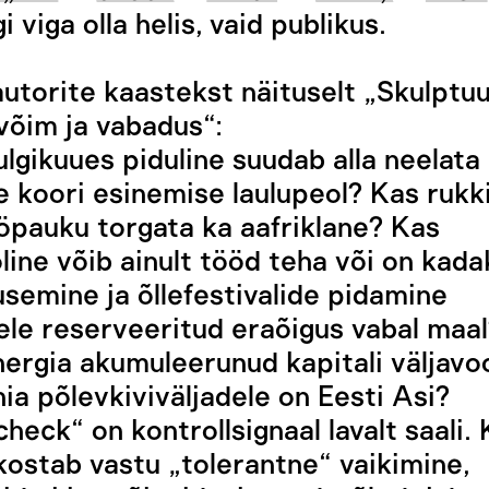
i viga olla helis, vaid publikus.
utorite kaastekst näituselt „Skulptu
 võim ja vabadus“:
lgikuues piduline suudab alla neelata
e koori esinemise laulupeol? Kas rukkil
öpauku torgata ka aafriklane? Kas
öline võib ainult tööd teha või on kad
usemine ja õllefestivalide pidamine
ele reserveeritud eraõigus vabal maa
nergia akumuleerunud kapitali väljavo
ia põlevkiviväljadele on Eesti Asi?
heck“ on kontrollsignaal lavalt saali.
 kostab vastu „tolerantne“ vaikimine,