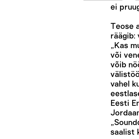
ei pruug
Teose a
räägib:
„Kas mu
või ven
võib nö
välistö
vahel k
eestlas
Eesti E
Jordaan
„Soundc
saalist