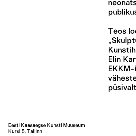
neonats
publiku
Teos lo
„Skulpt
Kunstih
Elin Ka
EKKM-il
väheste
püsival
Eesti Kaasaegse Kunsti Muuseum
Kursi 5, Tallinn