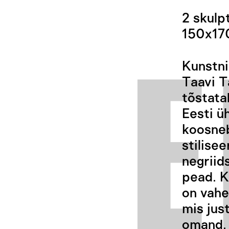
2 skulp
150x17
Kunstni
Taavi T
tõstata
Eesti ü
koosneb
stilisee
negriid
pead. K
on vahe
mis jus
omand. 