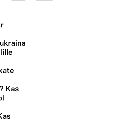
ur
 ukraina
ille
akate
l? Kas
ol
 Kas