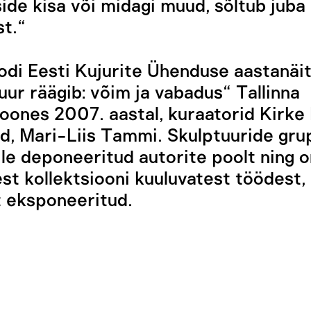
ide kisa või midagi muud, sõltub juba
st.“
odi Eesti Kujurite Ühenduse aastanäi
uur räägib: võim ja vabadus“ Tallinna
oones 2007. aastal, kuraatorid Kirke
rd, Mari-Liis Tammi. Skulptuuride gru
e deponeeritud autorite poolt ning o
st kollektsiooni kuuluvatest töödest,
t eksponeeritud.